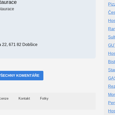
taurace
Piz
taurace
Čes
Hos
Ran
Sul
a 22, 671 82 Dobšice
GU
Hos
Bis
Sta
VŠECHNY KOMENTÁŘE
GA
Rez
Mom
cenze
Kontakt
Fotky
Pen
Hos