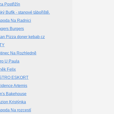
za Postřižín
ký Bufík - stanové tábořiště.
poda Na Radnici
gers Burgers
tan Pizza doner kebab cz
TY
tinec Na Rozhledně
tro U Paula
něk Felix
STRO ESKORT
idence Artemis
's Bakehouse
zion Kristýnka
poda Na rozcestí