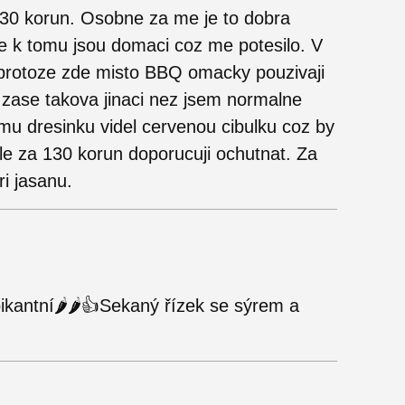
30 korun. Osobne za me je to dobra
e k tomu jsou domaci coz me potesilo. V
 protoze zde misto BBQ omacky pouzivaji
e zase takova jinaci nez jsem normalne
mu dresinku videl cervenou cibulku coz by
ale za 130 korun doporucuji ochutnat. Za
i jasanu.
pikantní🌶🌶👍Sekaný řízek se sýrem a