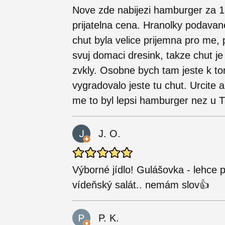
Nove zde nabijezi hamburger za 1
prijatelna cena. Hranolky podavan
chut byla velice prijemna pro me,
svuj domaci dresink, takze chut j
zvkly. Osobne bych tam jeste k to
vygradovalo jeste tu chut. Urcite 
me to byl lepsi hamburger nez u Tr
J. O.
Výborné jídlo! Gulášovka - lehce 
vídeňský salát.. nemám slov👍
P. K.