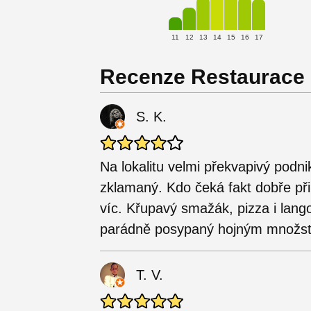
11
12
13
14
15
16
17
Recenze Restaurace 
S. K.
Na lokalitu velmi překvapivý podn
zklamaný. Kdo čeká fakt dobře při
víc. Křupavý smažák, pizza i lan
parádně posypaný hojným množst
T. V.