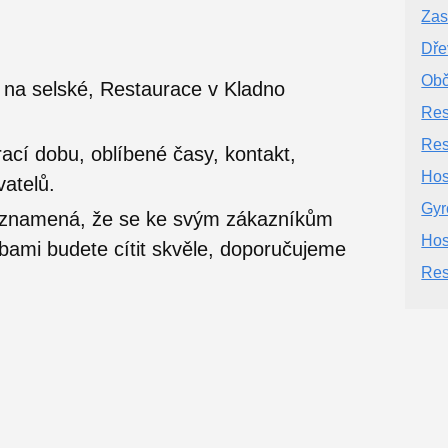
Zas
Dře
Obč
na selské, Restaurace v Kladno
Res
Res
ací dobu, oblíbené časy, kontakt,
Hos
vatelů.
Gyr
o znamená, že se ke svým zákazníkům
Hos
užbami budete cítit skvěle, doporučujeme
Res