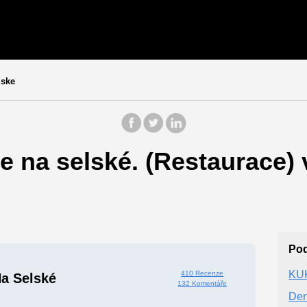
lske
e na selské. (Restaurace)
Po
KU
410 Recenze
a Selské
132 Komentáře
Den