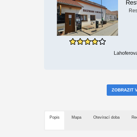
Res
Res
Lahoferov
ZOBRAZIT 
Popis
Mapa
Otevírací doba
Re