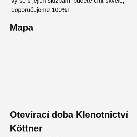
vy se s jejich službami budete cítit skvěle,
doporučujeme 100%!
Mapa
Otevírací doba Klenotnictví
Köttner