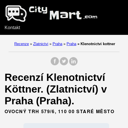
Kontakt
Recenze
»
Zlatnictvi
»
Praha
»
Praha
»
Klenotnictvi kottner
Recenzí Klenotnictví
Köttner. (Zlatnictví) v
Praha (Praha).
OVOCNÝ TRH 579/6, 110 00 STARÉ MĚSTO