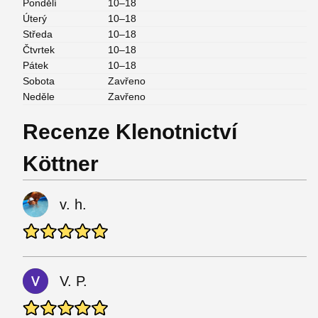
Pondělí
10–18
Úterý
10–18
Středa
10–18
Čtvrtek
10–18
Pátek
10–18
Sobota
Zavřeno
Neděle
Zavřeno
Recenze Klenotnictví
Köttner
v. h.
V. P.