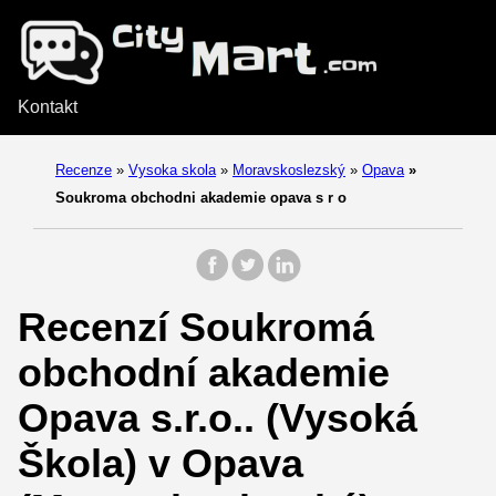
Kontakt
Recenze
»
Vysoka skola
»
Moravskoslezský
»
Opava
»
Soukroma obchodni akademie opava s r o
Recenzí Soukromá
obchodní akademie
Opava s.r.o.. (Vysoká
Škola) v Opava