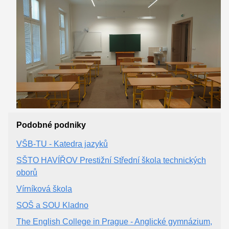
Podobné podniky
VŠB-TU - Katedra jazyků
SŠTO HAVÍŘOV Prestižní Střední škola technických
oborů
Vírníková škola
SOŠ a SOU Kladno
The English College in Prague - Anglické gymnázium,