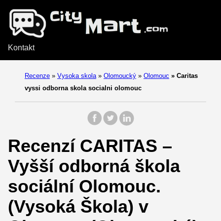
Kontakt
Recenze
»
Vysoka skola
»
Olomoucký
»
Olomouc
»
Caritas
vyssi odborna skola socialni olomouc
Recenzí CARITAS –
Vyšší odborná škola
sociální Olomouc.
(Vysoká Škola) v