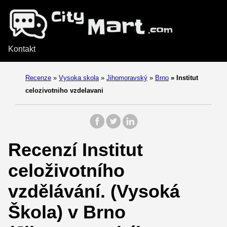
Kontakt
Recenze
»
Vysoka skola
»
Jihomoravský
»
Brno
»
Institut
celozivotniho vzdelavani
Recenzí Institut
celoživotního
vzdělávání. (Vysoká
Škola) v Brno