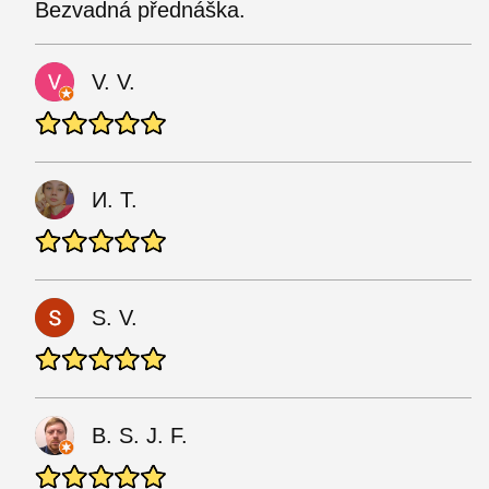
Bezvadná přednáška.
V. V.
И. Т.
S. V.
B. S. J. F.