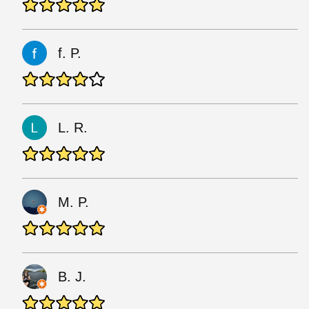
f. P.
L. R.
M. P.
B. J.