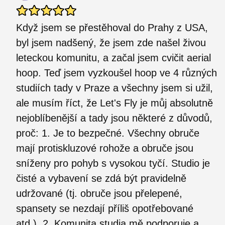
Když jsem se přestěhoval do Prahy z USA,
byl jsem nadšený, že jsem zde našel živou
leteckou komunitu, a začal jsem cvičit aerial
hoop. Teď jsem vyzkoušel hoop ve 4 různých
studiích tady v Praze a všechny jsem si užil,
ale musím říct, že Let's Fly je můj absolutně
nejoblíbenější a tady jsou některé z důvodů,
proč: 1. Je to bezpečné. Všechny obruče
mají protiskluzové rohože a obruče jsou
sníženy pro pohyb s vysokou tyčí. Studio je
čisté a vybavení se zdá být pravidelně
udržované (tj. obruče jsou přelepené,
spansety se nezdají příliš opotřebované
atd.). 2. Komunita studia mě podporuje a