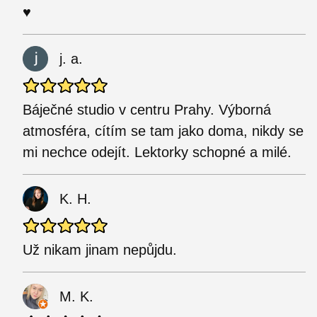
♥
j. a.
Báječné studio v centru Prahy. Výborná
atmosféra, cítím se tam jako doma, nikdy se
mi nechce odejít. Lektorky schopné a milé.
K. H.
Už nikam jinam nepůjdu.
M. K.