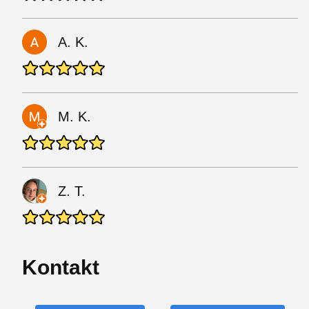
A. K.
M. K.
Z. T.
Kontakt