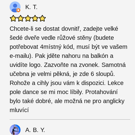
K. T.
Chcete-li se dostat dovnitř, zadejte velké
šedé dveře vedle růžové stěny (budete
potřebovat 4místný kód, musí být ve vašem
e-mailu). Pak jděte nahoru na balkón a
uvidíte logo. Zazvoňte na zvonek. Samotná
učebna je velmi pěkná, je zde 6 sloupů.
Rohože a cihly jsou vám k dispozici. Lekce
pole dance se mi moc líbily. Protahování
bylo také dobré, ale možná ne pro anglicky
mluvící
A. B. Y.