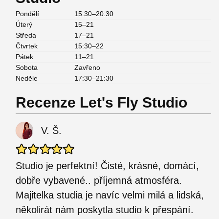
Pondělí
15:30–20:30
Úterý
15–21
Středa
17–21
Čtvrtek
15:30–22
Pátek
11–21
Sobota
Zavřeno
Neděle
17:30–21:30
Recenze Let's Fly Studio
V. Š.
Studio je perfektní! Čisté, krásné, domácí,
dobře vybavené.. příjemná atmosféra.
Majitelka studia je navíc velmi milá a lidská,
několirát nám poskytla studio k přespání.