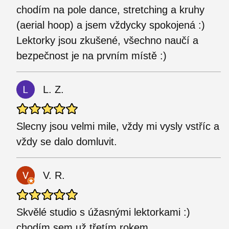
chodím na pole dance, stretching a kruhy
(aerial hoop) a jsem vždycky spokojená :)
Lektorky jsou zkušené, všechno naučí a
bezpečnost je na prvním místě :)
L. Z.
Slecny jsou velmi mile, vždy mi vysly vstříc a
vždy se dalo domluvit.
V. R.
Skvělé studio s úžasnými lektorkami :)
chodím sem už třetím rokem.