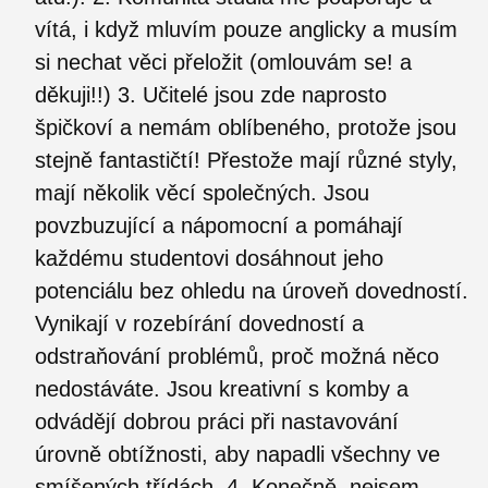
vítá, i když mluvím pouze anglicky a musím
si nechat věci přeložit (omlouvám se! a
děkuji!!) 3. Učitelé jsou zde naprosto
špičkoví a nemám oblíbeného, ​​protože jsou
stejně fantastičtí! Přestože mají různé styly,
mají několik věcí společných. Jsou
povzbuzující a nápomocní a pomáhají
každému studentovi dosáhnout jeho
potenciálu bez ohledu na úroveň dovedností.
Vynikají v rozebírání dovedností a
odstraňování problémů, proč možná něco
nedostáváte. Jsou kreativní s komby a
odvádějí dobrou práci při nastavování
úrovně obtížnosti, aby napadli všechny ve
smíšených třídách. 4. Konečně, nejsem