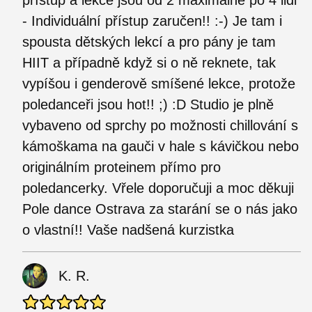
přístup a lekce jsou od 2 maximálně po 4 lidi
- Individuální přístup zaručen!! :-) Je tam i
spousta dětských lekcí a pro pány je tam
HIIT a případně když si o ně reknete, tak
vypíšou i genderově smíšené lekce, protože
poledanceři jsou hot!! ;) :D Studio je plně
vybaveno od sprchy po možnosti chillování s
kámoškama na gauči v hale s kávičkou nebo
originálním proteinem přímo pro
poledancerky. Vřele doporučuji a moc děkuji
Pole dance Ostrava za starání se o nás jako
o vlastní!! Vaše nadšená kurzistka
K. R.