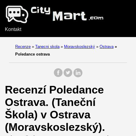
Kontakt
Recenze
»
Tanecni skola
»
Moravskoslezský
»
Ostrava
»
Poledance ostrava
Recenzí Poledance
Ostrava. (Taneční
Škola) v Ostrava
(Moravskoslezský).