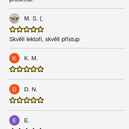
M. S. (.
Skvělí lektoři, skvělí přístup
K. M.
D. N.
E.