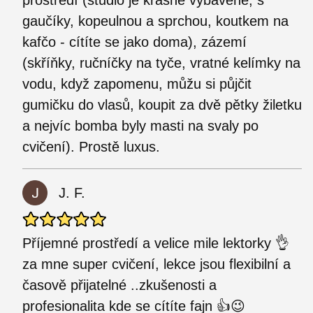
prostředí (studio je krásně vybavené, s
gaučíky, kopeulnou a sprchou, koutkem na
kafčo - cítíte se jako doma), zázemí
(skříňky, ručníčky na tyče, vratné kelímky na
vodu, když zapomenu, můžu si půjčit
gumičku do vlasů, koupit za dvě pětky žiletku
a nejvíc bomba byly masti na svaly po
cvičení). Prostě luxus.
J. F.
Příjemné prostředí a velice mile lektorky 👌
za mne super cvičení, lekce jsou flexibilní a
časově přijatelné ..zkušenosti a
profesionalita kde se cítíte fajn 👍😉