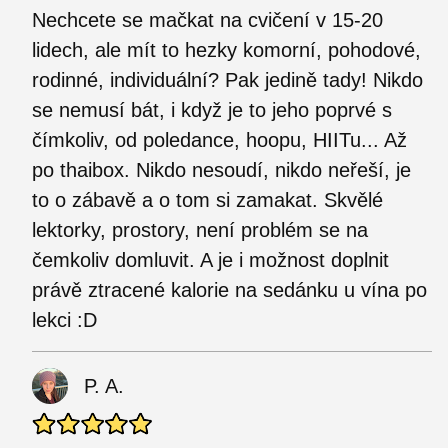
Nechcete se mačkat na cvičení v 15-20
lidech, ale mít to hezky komorní, pohodové,
rodinné, individuální? Pak jedině tady! Nikdo
se nemusí bát, i když je to jeho poprvé s
čímkoliv, od poledance, hoopu, HIITu... Až
po thaibox. Nikdo nesoudí, nikdo neřeší, je
to o zábavě a o tom si zamakat. Skvělé
lektorky, prostory, není problém se na
čemkoliv domluvit. A je i možnost doplnit
právě ztracené kalorie na sedánku u vína po
lekci :D
P. A.