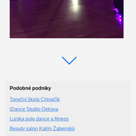
Podobné podniky
Taneční škola Chlopčík
iDance Studio Ostrava
Lunika pole dance a fitness
Beauty salon Katrin Žabenská