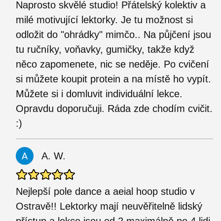
Naprosto skvělé studio! Přátelský kolektiv a
milé motivující lektorky. Je tu možnost si
odložit do "ohrádky" mimčo.. Na půjčení jsou
tu ručníky, voňavky, gumičky, takže když
něco zapomenete, nic se neděje. Po cvičení
si můžete koupit protein a na místě ho vypít.
Můžete si i domluvit individuální lekce.
Opravdu doporučuji. Ráda zde chodím cvičit.
:)
A. W.
Nejlepší pole dance a aeial hoop studio v
Ostravě!! Lektorky mají neuvěřitelně lidský