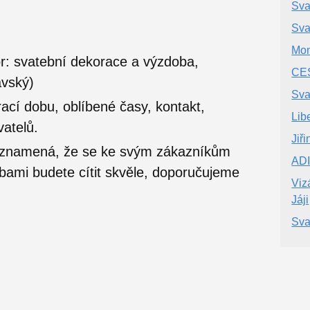
Sva
Sva
Mon
: svatební dekorace a výzdoba,
CES
avský)
Sva
ací dobu, oblíbené časy, kontakt,
Lib
vatelů.
Jiř
o znamená, že se ke svým zákazníkům
ADI
užbami budete cítit skvěle, doporučujeme
Viz
Jáji
Sva