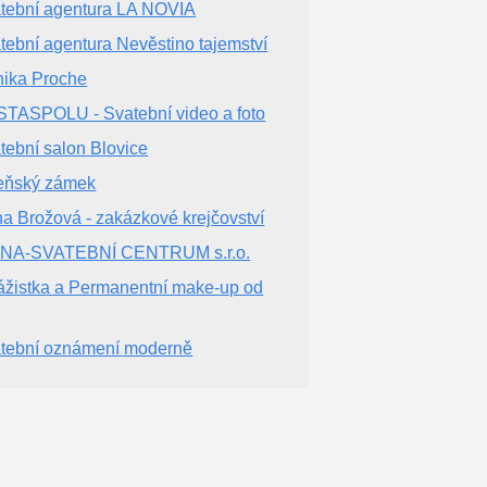
tební agentura LA NOVIA
tební agentura Nevěstino tajemství
ika Proche
TASPOLU - Svatební video a foto
tební salon Blovice
eňský zámek
ina Brožová - zakázkové krejčovství
NA-SVATEBNÍ CENTRUM s.r.o.
ážistka a Permanentní make-up od
tební oznámení moderně