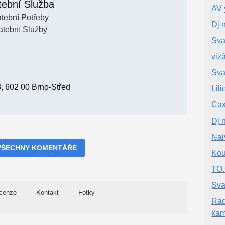
tební Služba
AV 
tební Potřeby
Dj 
atební Služby
Sva
viz
Sva
8, 602 00 Brno-Střed
Lil
Cax
Dj 
Nai
VŠECHNY KOMENTÁŘE
Kou
TO
Sva
cenze
Kontakt
Fotky
Rad
kam