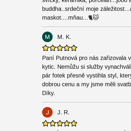
svíčky, keramika, porcelán...jooo
buddha..srdeční moje záležitost...a
maskot....mňau...🐈🐱
M. K.
Paní Putnová pro nás zařizovala 
kytic. Nemůžu si služby vynachvál
pár fotek přesně vystihla styl, kt
dobrou cenu a my jsme měli svatbu
Díky.
J. R.