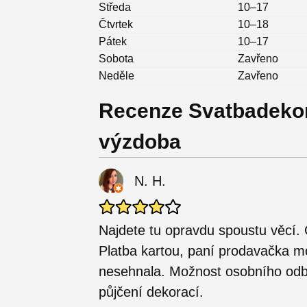
Středa
10–17
Čtvrtek
10–18
Pátek
10–17
Sobota
Zavřeno
Neděle
Zavřeno
Recenze Svatbadekor
výzdoba
N. H.
Najdete tu opravdu spoustu věcí. 
Platba kartou, paní prodavačka m
nesehnala. Možnost osobního odb
půjčení dekorací.