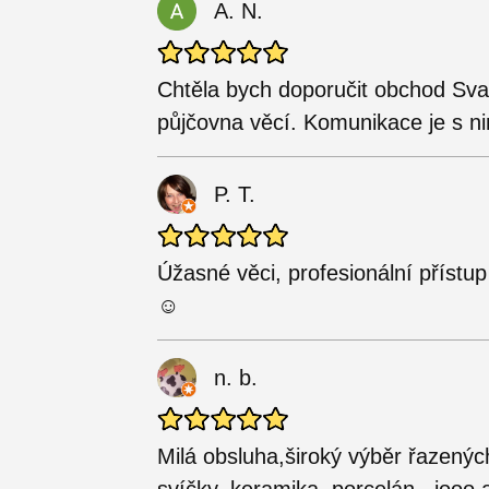
A. N.
Chtěla bych doporučit obchod Svat
půjčovna věcí. Komunikace je s ni
P. T.
Úžasné věci, profesionální přístu
☺️
n. b.
Milá obsluha,široký výběr řazených