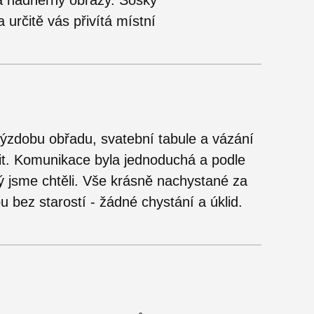
 a nádherný obrazy. Sošky
 určitě vás přivítá místní
výzdobu obřadu, svatební tabule a vázání
it. Komunikace byla jednoduchá a podle
erý jsme chtěli. Vše krásně nachystané za
 bez starostí - žádné chystání a úklid.