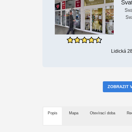
Sva
Sva
Sv
Lidická 2
ZOBRAZIT 
Popis
Mapa
Otevírací doba
Re