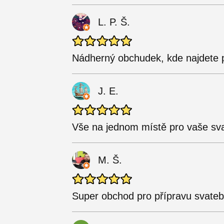
L. P. Š.
Nádherný obchudek, kde najdete p
J. E.
Vše na jednom místě pro vaše sva
M. Š.
Super obchod pro přípravu svateb,