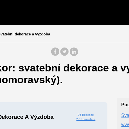
vatebni dekorace a vyzdoba
or: svatební dekorace a v
ihomoravský).
Po
Sva
96 Recenze
Dekorace A Výzdoba
27 Komentáře
www