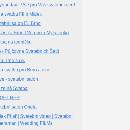
your day - Vše pro Váš svatební den!
na svatbu Filip Májek
tebni salon EL Brno
ážistka Brno | Veronika Mykolenko
tba na jedničku
ie - Půjčovna Svatebních Šatů
a Brno s.r.o.
na svatbu pro Brno a okolí
ve - svatební salon
zelná Svatba
.GET.HER
tební salon Oriela
ek Pilař | Svatební video | Svatební
eraman | Wedding FILMs