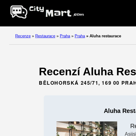
Recenze
»
Restaurace
»
Praha
»
Praha
»
Aluha restaurace
Recenzí Aluha Rest
BĚLOHORSKÁ 245/71, 169 00 PRA
Aluha Rest
R
Asij