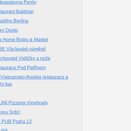
egastovna Perón
taurant Baldrian
alého Berlína
tro Quido
a Home Bistro & Market
E Václavské náměstí
chovské Vidličky a nože
taurace Pod Petřínem
Vietnamsko-thajská restaurace a
hi bar
I
NÌ Pizzeria Vinohrady
vou Srdcí
 PUB Praha 13
U58