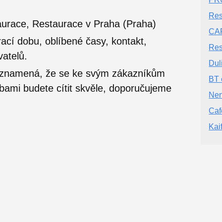
Res
urace, Restaurace v Praha (Praha)
CA
ací dobu, oblíbené časy, kontakt,
Res
vatelů.
Dul
o znamená, že se ke svým zákazníkům
BT 
užbami budete cítit skvěle, doporučujeme
Nen
Caf
Kai