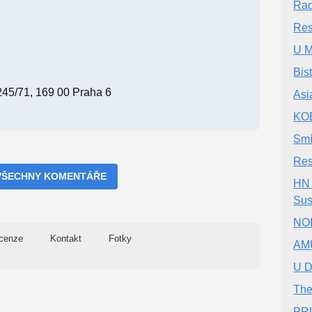
Rad
Res
U M
Bis
245/71, 169 00 Praha 6
Asi
KOB
Smí
Res
VŠECHNY KOMENTÁŘE
HN 
Sus
NO
cenze
Kontakt
Fotky
AMU
U D
The
PR