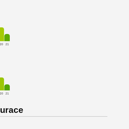
20
21
20
21
aurace