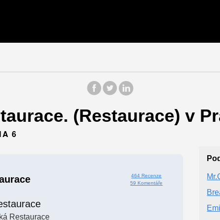
aurace. (Restaurace) v Pr
HA 6
Po
Mr.
464 Recenze
aurace
59 Komentáře
Bre
estaurace
Emi
ská Restaurace