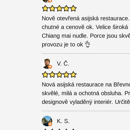
Nově otevřená asijská restaurace. I
chutné a cenově ok. Velice široká
Chiang mai nudle. Porce jsou skvě
provozu je to ok 👌
V. Č.
Nová asijská restaurace na Břevno
skvělé, milá a ochotná obsluha. P
designově vyladěný interiér. Určit
K. S.