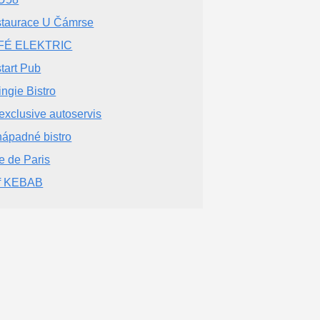
taurace U Čámrse
FÉ ELEKTRIC
tart Pub
ingie Bistro
exclusive autoservis
ápadné bistro
e de Paris
f KEBAB