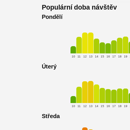
Populární doba návštěv
Pondělí
10
11
12
13
14
15
16
17
18
19
Úterý
10
11
12
13
14
15
16
17
18
19
Středa