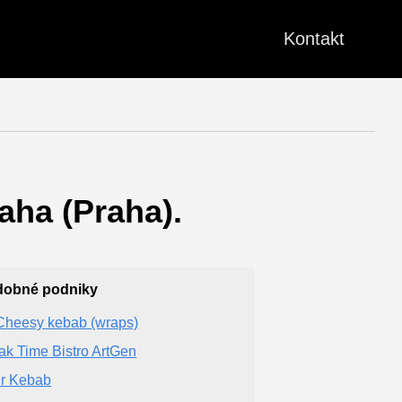
Kontakt
aha (Praha).
dobné podniky
Cheesy kebab (wraps)
ak Time Bistro ArtGen
r Kebab