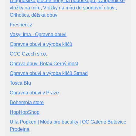
Diagnostika ploché nohy na podoskopu , Ortopedické
vložky na míru, Vložky na míru do sportovní obuvi,
Orthotics, dětská obuv
Fresher.cz
Vasyl Irha - Opravna obuvi
Opravna obuvi a výroba klíčů
CCC Czech s.r.o.
Oprava obuvi Botax Černý most
Opravna obuvi a výroba klíčů Strnad
Tosca Blu
Opravna obuvi v Praze
Bohempia store
HopHopShop
Ulla Popken | Móda pro baculky | OC Galerie Butovice
Prodejna