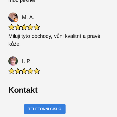
moc pěkné!
M. A.
Miluji tyto obchody, vůni kvalitní a pravé
kůže.
I. P.
Kontakt
TELEFONNÍ ČÍSLO