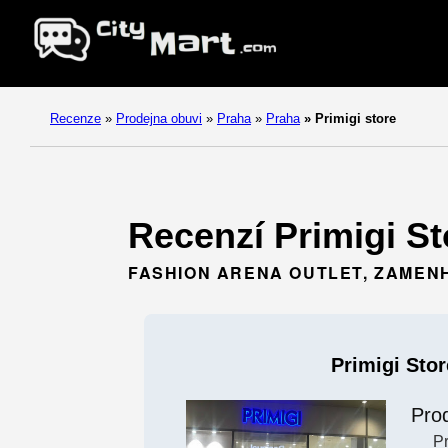
Recenze
»
Prodejna obuvi
»
Praha
»
Praha
»
Primigi store
Recenzí Primigi St
FASHION ARENA OUTLET, ZAMENH
Primigi Stor
Pro
P