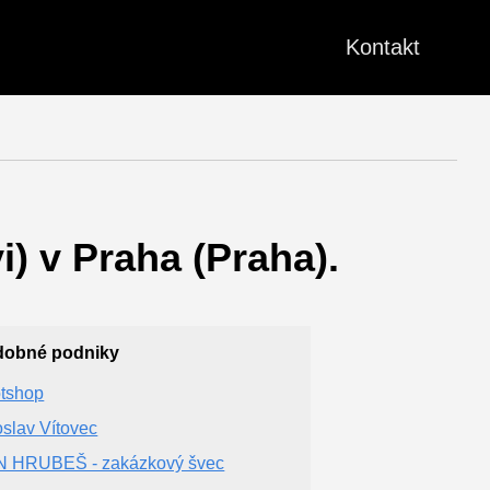
Kontakt
i) v Praha (Praha).
dobné podniky
tshop
oslav Vítovec
 HRUBEŠ - zakázkový švec