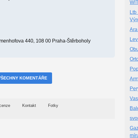
WI
Ltb
Výr
Ara
Lev
nhofova 440, 108 00 Praha-Štěrboholy
Obu
Ort
Pop
VŠECHNY KOMENTÁŘE
Ar
Per
Vas
cenze
Kontakt
Fotky
Bald
svo
Gaz
mír