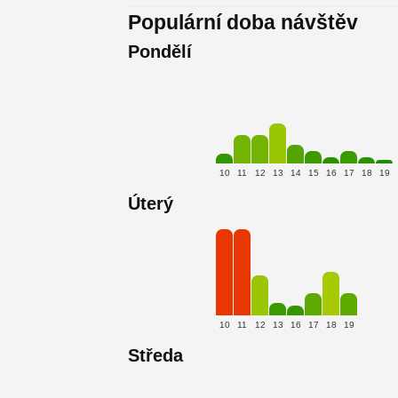
Populární doba návštěv
Pondělí
10
11
12
13
14
15
16
17
18
19
Úterý
10
11
12
13
16
17
18
19
Středa