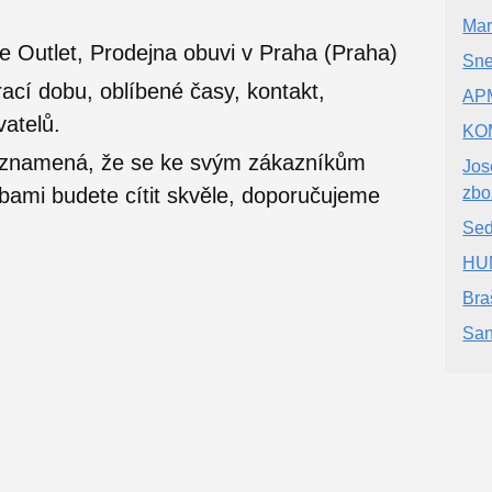
Mar
e Outlet, Prodejna obuvi v Praha (Praha)
Sne
ací dobu, oblíbené časy, kontakt,
APM
vatelů.
KOM
o znamená, že se ke svým zákazníkům
Jos
užbami budete cítit skvěle, doporučujeme
zbo
Sed
HU
Bra
San