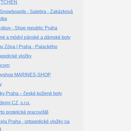
TTCHEN
 Snowboards - Salebra - Zakázková
oba
 obuv - Shoe republic Praha
né a módní pánské a dámské boty
v Zóna | Praha - Palackého
opedické vložky
corn
myshop MARINES-SHOP
y
ky Praha – české kožené boty
inini CZ, s.r.o.
rto protetické pracoviště
ela Praha - ortopedické vložky na
u