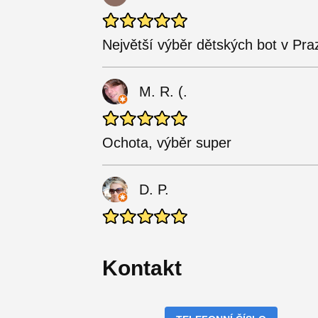
Největší výběr dětských bot v Pra
M. R. (.
Ochota, výběr super
D. P.
Kontakt