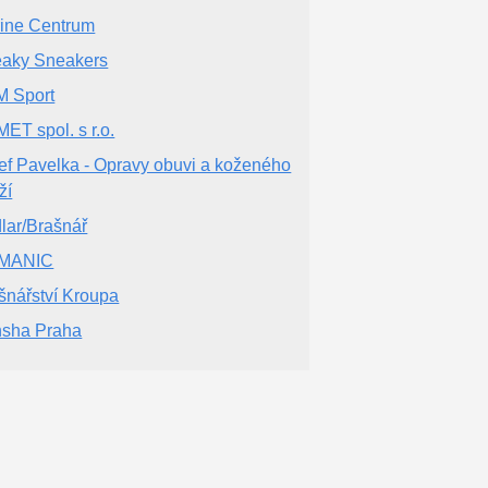
ine Centrum
aky Sneakers
 Sport
ET spol. s r.o.
ef Pavelka - Opravy obuvi a koženého
ží
lar/Brašnář
MANIC
šnářství Kroupa
sha Praha