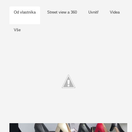
Od vlastníka
Street view a 360
Uvnitř
Videa
Vše