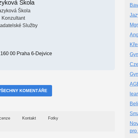
zyková Škola
Bav
azyková Škola
Jaz
Konzultant
Mgr
ladatelské Služby
Ang
Kře
 160 00 Praha 6-Dejvice
Gym
Cze
Gym
AG
VŠECHNY KOMENTÁŘE
lea
Bel
Sma
cenze
Kontakt
Fotky
Nov
pro 