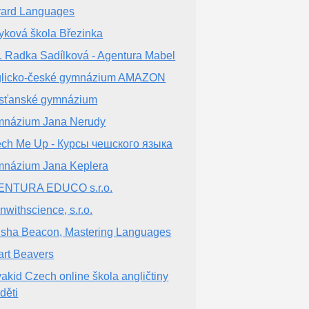
ard Languages
yková škola Březinka
. Radka Sadílková - Agentura Mabel
licko-české gymnázium AMAZON
sťanské gymnázium
názium Jana Nerudy
ch Me Up - Курсы чешского языка
názium Jana Keplera
ENTURA EDUCO s.r.o.
rnwithscience, s.r.o.
isha Beacon, Mastering Languages
rt Beavers
akid Czech online škola angličtiny
děti