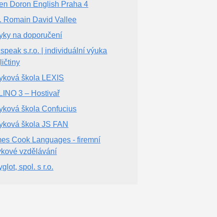
en Doron English Praha 4
. Romain David Vallee
yky na doporučení
speak s.r.o. | individuální výuka
ličtiny
yková škola LEXIS
INO 3 – Hostivař
yková škola Confucius
yková škola JS FAN
es Cook Languages - firemní
ykové vzdělávání
glot, spol. s r.o.