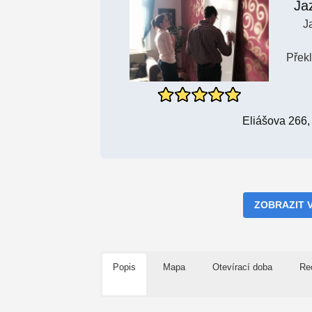
Ja
J
Přek
Eliášova 266,
ZOBRAZIT 
Popis
Mapa
Otevírací doba
Re