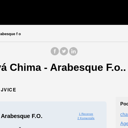
abesque f o
á Chima - Arabesque F.o..
EJVICE
Po
cha
1 Recenze
 Arabesque F.o.
2 Komentáře
Age