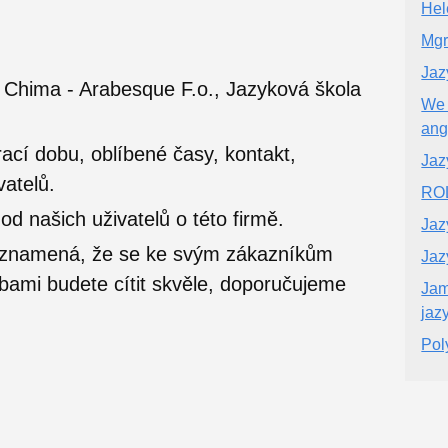
Hel
Mgr
Jaz
Chima - Arabesque F.o., Jazyková škola
We 
ang
ací dobu, oblíbené časy, kontakt,
Jaz
vatelů.
ROL
 našich uživatelů o této firmě.
Jaz
o znamená, že se ke svým zákazníkům
Jaz
užbami budete cítit skvěle, doporučujeme
Jam
jaz
Poly