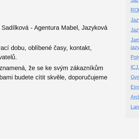
Jaz
ROL
Jaz
Sadílková - Agentura Mabel, Jazyková
Jaz
Jam
ací dobu, oblíbené časy, kontakt,
jaz
vatelů.
Poly
o znamená, že se ke svým zákazníkům
ICJ
užbami budete cítit skvěle, doporučujeme
Gym
Ein
Arc
Lan