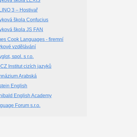
yková škola LEXIS
INO 3 – Hostivař
yková škola Confucius
yková škola JS FAN
es Cook Languages - firemní
ykové vzdělávání
glot, spol. s r.o.
.CZ Institut cizích jazyků
názium Arabská
stein English
hibald English Academy
guage Forum s.r.o.