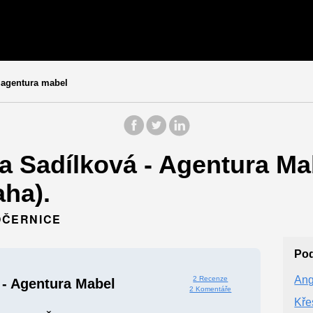
 agentura mabel
a Sadílková - Agentura Ma
aha).
POČERNICE
Po
Ang
2 Recenze
 - Agentura Mabel
2 Komentáře
Kře