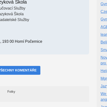
zyková Škola
Gym
učovací Služby
Cze
azyková Škola
Gym
ladatelské Služby
AG
lea
, 193 00 Horní Počernice
Bel
Sma
Nov
pro 
VŠECHNY KOMENTÁŘE
Hel
Mgr
Jaz
Fotky
We 
ang