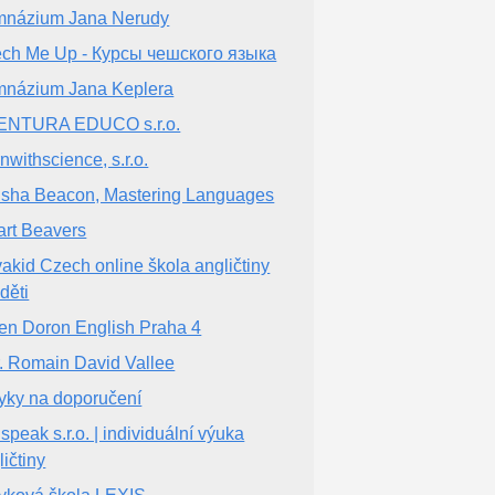
názium Jana Nerudy
ch Me Up - Курсы чешского языка
názium Jana Keplera
ENTURA EDUCO s.r.o.
rnwithscience, s.r.o.
isha Beacon, Mastering Languages
rt Beavers
akid Czech online škola angličtiny
děti
en Doron English Praha 4
. Romain David Vallee
yky na doporučení
speak s.r.o. | individuální výuka
ličtiny