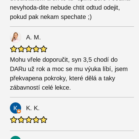
nevyhoda-dite nebude chtit odtud odejit,
pokud pak nekam spechate ;)
A. M.
Mohu vřele doporučit, syn 3,5 chodí do
DARu už rok a moc se mu výuka líbí, jsem
překvapena pokroky, které dělá a taky
zábavností celé lekce.
K. K.