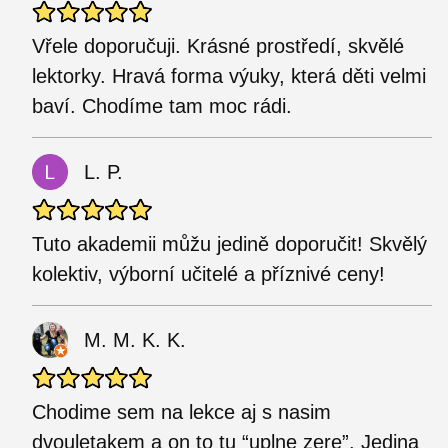
Vřele doporučuji. Krásné prostředí, skvělé
lektorky. Hravá forma výuky, která děti velmi
baví. Chodíme tam moc rádi.
L. P.
Tuto akademii můžu jedině doporučit! Skvělý
kolektiv, výborní učitelé a příznivé ceny!
M. M. K. K.
Chodime sem na lekce aj s nasim
dvouletakem a on to tu “uplne zere”. Jedina