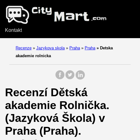
Kontakt
Recenze
»
Jazykova skola
»
Praha
»
Praha
»
Detska
akademie rolnicka
Recenzí Dětská
akademie Rolnička.
(Jazyková Škola) v
Praha (Praha).