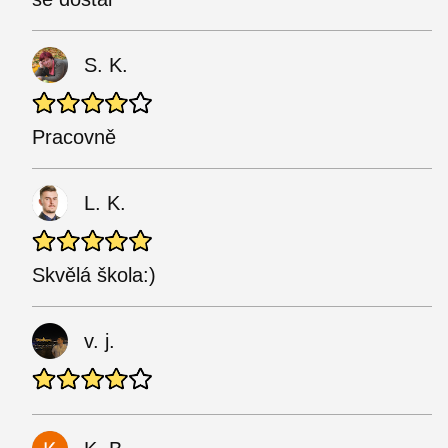
S. K.
Pracovně
L. K.
Skvělá škola:)
v. j.