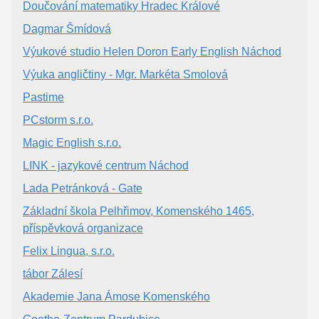
Doučování matematiky Hradec Králové
Dagmar Šmídová
Výukové studio Helen Doron Early English Náchod
Výuka angličtiny - Mgr. Markéta Smolová
Pastime
PCstorm s.r.o.
Magic English s.r.o.
LINK - jazykové centrum Náchod
Lada Petránková - Gate
Základní škola Pelhřimov, Komenského 1465,
příspěvková organizace
Felix Lingua, s.r.o.
tábor Zálesí
Akademie Jana Ámose Komenského