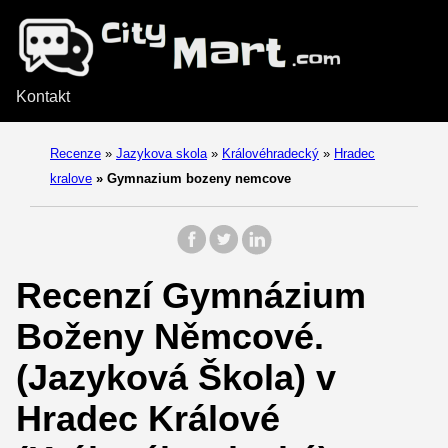
Kontakt
Recenze
»
Jazykova skola
»
Královéhradecký
»
Hradec
kralove
»
Gymnazium bozeny nemcove
Recenzí Gymnázium
Boženy Němcové.
(Jazyková Škola) v
Hradec Králové