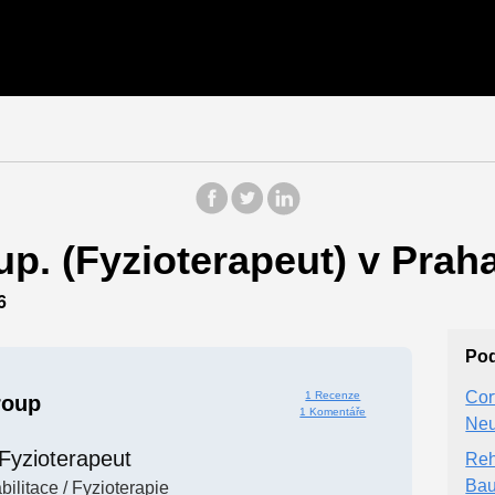
p. (Fyzioterapeut) v Praha
6
Po
Cor
1 Recenze
roup
1 Komentáře
Neu
Fyzioterapeut
Reh
Bau
ilitace / Fyzioterapie