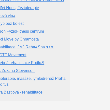
řej Hons, Fyzioterapie
ová vlna
yb bez bolesti
tion FyzioFitness centrum
d Move by Chramosta
abilitace, JMJ Reha&Spa s.r.o.
OTT Movement
ebná rehabilitace Podluží
. Zuzana Stevenson
ioterapie, masáže, lymfodrenáž Praha
editus
ra Bastlová - rehabilitace