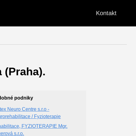
Kontakt
 (Praha).
dobné podniky
tex Neuro Centre s.r.o -
rorehabilitace / Fyzioterapie
abilitace, FYZIOTERAPIE Mgr.
erová s.r.o.