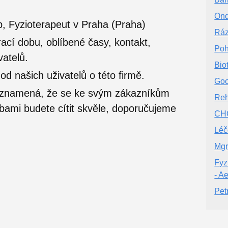
Ond
, Fyzioterapeut v Praha (Praha)
Ráz
ací dobu, oblíbené časy, kontakt,
Poh
vatelů.
Bio
 našich uživatelů o této firmě.
Goo
o znamená, že se ke svým zákazníkům
Reh
užbami budete cítit skvěle, doporučujeme
CH
Léč
Mgr
Fyz
- A
Pet