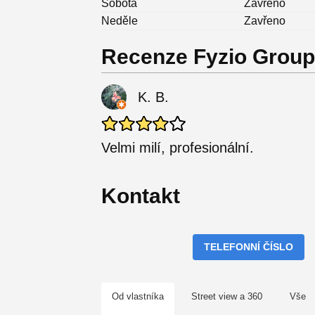
Sobota
Zavřeno
Neděle
Zavřeno
Recenze Fyzio Group
K. B.
Velmi milí, profesionální.
Kontakt
TELEFONNÍ ČÍSLO
Od vlastníka
Street view a 360
Vše