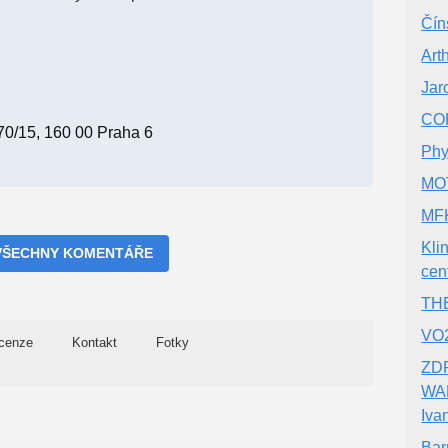
Čín
Art
Jar
CO
70/15, 160 00 Praha 6
Phy
MOT
MF
Kli
VŠECHNY KOMENTÁŘE
cen
THE
VO
cenze
Kontakt
Fotky
ZDR
WAL
Iva
Bar