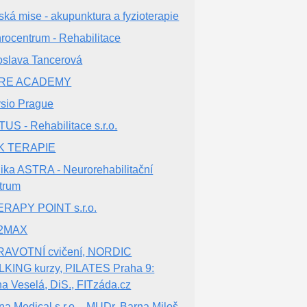
ská mise - akupunktura a fyzioterapie
hrocentrum - Rehabilitace
oslava Tancerová
RE ACADEMY
sio Prague
US - Rehabilitace s.r.o.
K TERAPIE
nika ASTRA - Neurorehabilitační
trum
RAPY POINT s.r.o.
2MAX
AVOTNÍ cvičení, NORDIC
KING kurzy, PILATES Praha 9:
na Veselá, DiS., FITzáda.cz
na Medical s.r.o. - MUDr. Barna Miloš