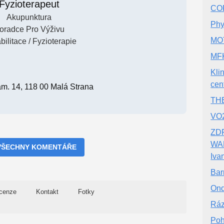
Fyzioterapeut
CO
Akupunktura
Phy
oradce Pro Výživu
MOT
ilitace / Fyzioterapie
MF
Kli
cen
m. 14, 118 00 Malá Strana
THE
VO
ZDR
WAL
VŠECHNY KOMENTÁŘE
Iva
Bar
Ond
cenze
Kontakt
Fotky
Ráz
Poh