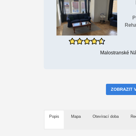
P
Rehab
Malostranské Ná
ZOBRAZIT 
Popis
Mapa
Otevírací doba
Re