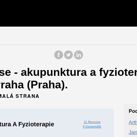
e - akupunktura a fyzioter
Praha (Praha).
 MALÁ STRANA
Po
Art
11 Recenze
ura A Fyzioterapie
6 Komentáře
Jar