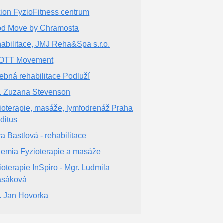
tion FyzioFitness centrum
d Move by Chramosta
abilitace, JMJ Reha&Spa s.r.o.
OTT Movement
ebná rehabilitace Podluží
. Zuzana Stevenson
ioterapie, masáže, lymfodrenáž Praha
editus
ra Bastlová - rehabilitace
emia Fyzioterapie a masáže
ioterapie InSpiro - Mgr. Ludmila
asáková
. Jan Hovorka