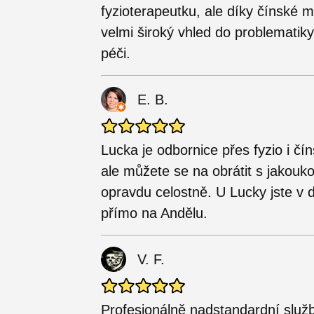
fyzioterapeutku, ale díky čínské 
velmi široký vhled do problematiky
péči.
E. B.
Lucka je odbornice přes fyzio i č
ale můžete se na obrátit s jakoukol
opravdu celostně. U Lucky jste v d
přímo na Andělu.
V. F.
Profesionálně nadstandardní služ