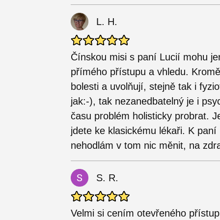
L. H.
Čínskou misi s paní Lucií mohu je
přímého přístupu a vhledu. Kromě
bolesti a uvolňují, stejně tak i fyz
jak:-), tak nezanedbatelný je i psy
času problém holisticky probrat. J
jdete ke klasickému lékaři. K paní
nehodlám v tom nic měnit, na zdrav
S. R.
Velmi si cením otevřeného přístup