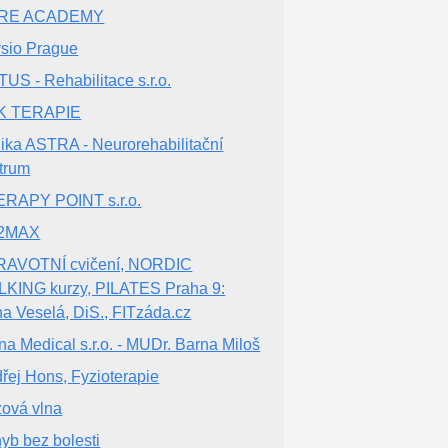
RE ACADEMY
sio Prague
US - Rehabilitace s.r.o.
K TERAPIE
nika ASTRA - Neurorehabilitační
trum
RAPY POINT s.r.o.
2MAX
AVOTNÍ cvičení, NORDIC
KING kurzy, PILATES Praha 9:
na Veselá, DiS., FITzáda.cz
na Medical s.r.o. - MUDr. Barna Miloš
řej Hons, Fyzioterapie
ová vlna
yb bez bolesti