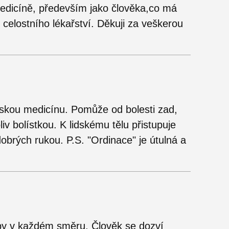
medicíně, především jako člověka,co má
 celostního lékařství. Děkuji za veškerou
ínskou medicínu. Pomůže od bolesti zad,
iv bolístkou. K lidskému tělu přistupuje
obrých rukou. P.S. "Ordinace" je útulná a
by v každém směru. Člověk se dozví