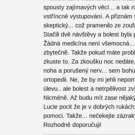
spousty zajímavých věcí... a tak n
vstříncné vystupování. A přiznám s
skeptický... což pramenilo ze zoufa
Stačili dvě návštěvy a bolest byla 
Žádná medicína není všemocná... a 
zbytečně. Takže pokud máte problé
zkuste to. Za zkoušku noc nedáte
noha a porušený nerv... sem bohuž
ortopedii. Ne, že by mi jehli nepom
úlevu.. ale bolest a netrpělivost zv
Nicméně. Až budu mít zase nějaký
Lucie pocit že je v dobrých rukách
pomoci. Takže... nečekejte zázrak
Rozhodně doporučuji!