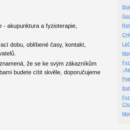
Bio
Goo
- akupunktura a fyzioterapie,
Reh
CH
ací dobu, oblíbené časy, kontakt,
Léč
vatelů.
Mgr
o znamená, že se ke svým zákazníkům
Fyz
- A
užbami budete cítit skvěle, doporučujeme
Pet
Boh
Fyz
Ch
Mgr