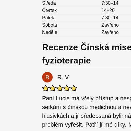
Středa
7:30–14
Čtvrtek
14–20
Pátek
7:30–14
Sobota
Zavřeno
Neděle
Zavřeno
Recenze Čínská mise
fyzioterapie
R. V.
Paní Lucie má vřelý přístup a nes
setkání s čínskou medicínou a ne
hlasivkách a jí předepsaná bylinná
problém vyřešit. Patří jí mé díky.