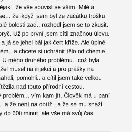
ějak , že vše souvisí se vším. Milé a
e... že ikdyž jsem byl ze začátku trošku
lé bolesti zad.. rozhodl jsem se to zkusit.
pryč. Už po první jsem cítil značnou úlevu.
já se jehel bál jak čert kříže. Ale úplně
m.. a chcete si uchránit tělo od chemie..
. U mého druhého problému.. což byla
el musel na injekci a pro prášky na
ahali, pomohli.. a cítil jsem také velkou
ítězila nad touto přírodní cestou.
 problém... vím kam jít. Člověk má u paní
.. a že není na obtíž...a že se mu snaží
y do 60ti minut, ale vše má svůj čas.