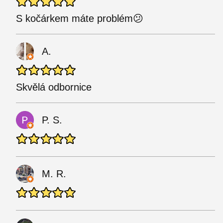
S kočárkem máte problém😕
A.
Skvělá odbornice
P. S.
M. R.