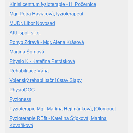
Kinisi centrum fyzioterapie - H. Počernice
Mgr. Petra Haviarová, fyzioterapeut
MUDr. Libor Novosad
AKI, spol. s r.o.
Pohyb Zdravě - Mgr. Alena Krásová
Martina Šornová
Physio K - Kateřina Petrásková
Rehabilitace Váha
Vojenský rehabilitační ústav Slapy
PhysioDOG
Fyzioness
Fyzioterapie Mgr. Martina Hejtmánková, [Olomouc]
Fyzioterapie REfit - Kateřina Štípková, Martina
Kovaříková