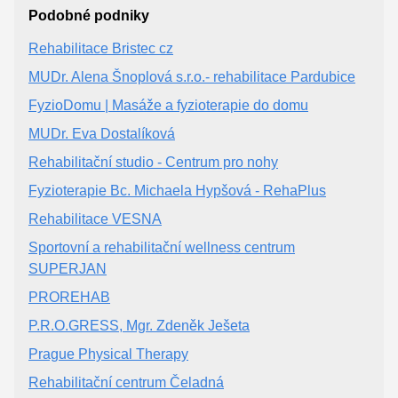
Podobné podniky
Rehabilitace Bristec cz
MUDr. Alena Šnoplová s.r.o.- rehabilitace Pardubice
FyzioDomu | Masáže a fyzioterapie do domu
MUDr. Eva Dostalíková
Rehabilitační studio - Centrum pro nohy
Fyzioterapie Bc. Michaela Hypšová - RehaPlus
Rehabilitace VESNA
Sportovní a rehabilitační wellness centrum
SUPERJAN
PROREHAB
P.R.O.GRESS, Mgr. Zdeněk Ješeta
Prague Physical Therapy
Rehabilitační centrum Čeladná