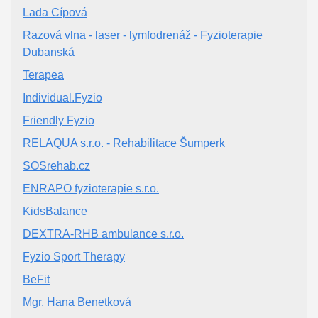
Lada Cípová
Razová vlna - laser - lymfodrenáž - Fyzioterapie
Dubanská
Terapea
Individual.Fyzio
Friendly Fyzio
RELAQUA s.r.o. - Rehabilitace Šumperk
SOSrehab.cz
ENRAPO fyzioterapie s.r.o.
KidsBalance
DEXTRA-RHB ambulance s.r.o.
Fyzio Sport Therapy
BeFit
Mgr. Hana Benetková