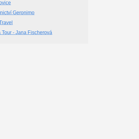
ovice
tnictví Geronimo
Travel
 Tour - Jana Fischerová