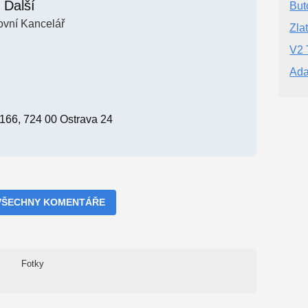
Další
But
ovní Kancelář
Zla
V2 
Ada
66, 724 00 Ostrava 24
VŠECHNY KOMENTÁŘE
Fotky