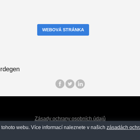
WEBOVÁ STRÁNKA
Zásady ochrany osobních údajů
 tohoto webu. Více informací naleznete v našich
zásadách ochr
Kontakt