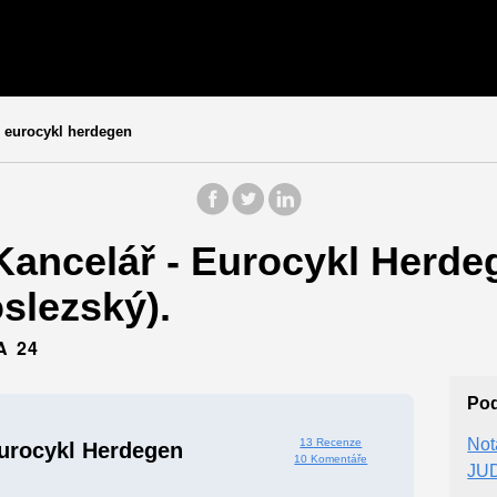
 eurocykl herdegen
ancelář - Eurocykl Herdeg
slezský).
A 24
Po
Not
13 Recenze
Eurocykl Herdegen
10 Komentáře
JUD