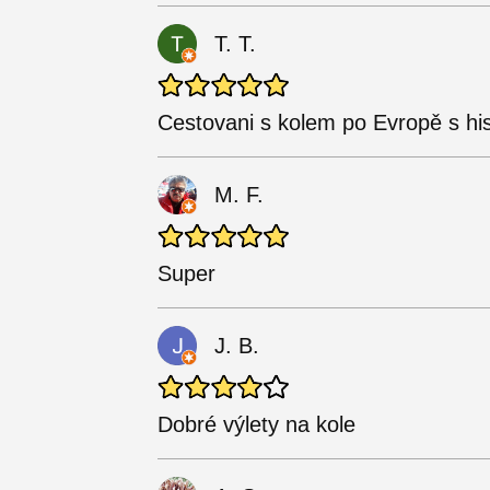
T. T.
Cestovani s kolem po Evropě s hist
M. F.
Super
J. B.
Dobré výlety na kole