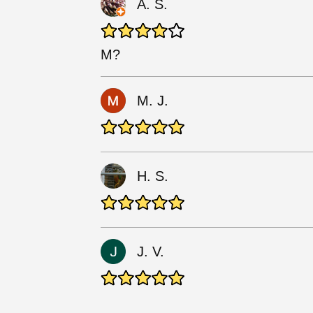
A. S.
M?
M. J.
H. S.
J. V.