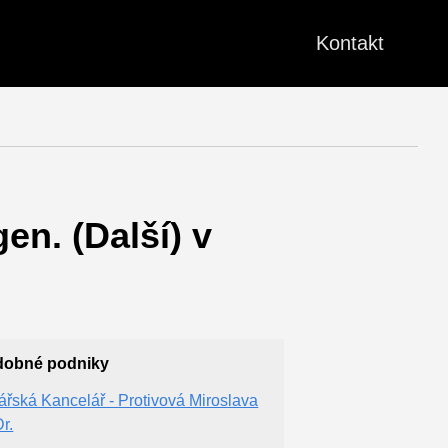
Kontakt
en. (Další) v
dobné podniky
ářská Kancelář - Protivová Miroslava
r.