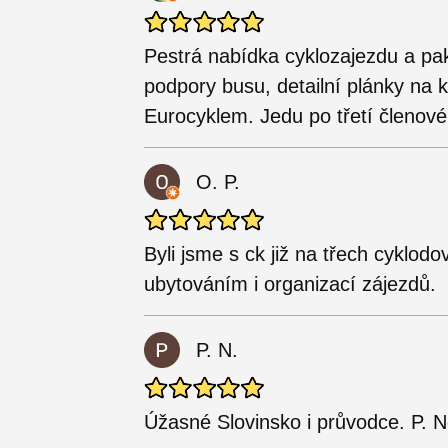
Pestrá nabídka cyklozajezdu a pak
podpory busu, detailní plánky na k
Eurocyklem. Jedu po třetí členové
O. P.
Byli jsme s ck již na třech cyklodo
ubytováním i organizací zájezdů.
P. N.
Úžasné Slovinsko i průvodce. P. 